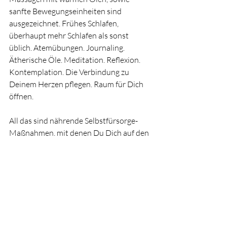
sanfte Bewegungseinheiten sind 
ausgezeichnet. Frühes Schlafen, 
überhaupt mehr Schlafen als sonst 
üblich. Atemübungen. Journaling. 
Ätherische Öle. Meditation. Reflexion. 
Kontemplation. Die Verbindung zu 
Deinem Herzen pflegen. Raum für Dich 
öffnen. 
All das sind nährende Selbstfürsorge-
Maßnahmen, mit denen Du Dich auf den 
Rhythmus der Natur einschwingen und 
verbinden kannst. 
Und ja, diese Hinwendung zum Winter in 
all seinen Facetten, dieses sich Einlassen 
auf diese Zeitqualität und allem was sie 
mit sich bringt, all das geht auch mitten 