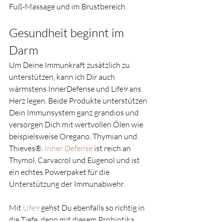
Fuß-Massage und im Brustbereich.
Gesundheit beginnt im 
Darm
Um Deine Immunkraft zusätzlich zu 
unterstützen, kann ich Dir auch 
wärmstens InnerDefense und Life9 ans 
Herz legen. Beide Produkte unterstützen 
Dein Immunsystem ganz grandios und 
versorgen Dich mit wertvollen Ölen wie 
beispielsweise Oregano, Thymian und 
Thieves®. 
Inner Defense
 ist reich an 
Thymol, Carvacrol und Eugenol und ist 
ein echtes Powerpaket für die 
Unterstützung der Immunabwehr.
Mit 
Life9
 gehst Du ebenfalls so richtig in 
die Tiefe, denn mit diesem Probiotika 