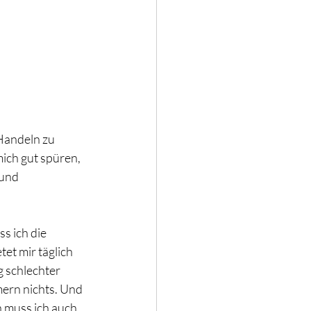
Handeln zu 
ich gut spüren, 
und 
s ich die 
t mir täglich 
 schlechter 
ern nichts. Und 
n muss ich auch 