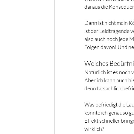
daraus die Konsequen
Dann ist nicht mein 
ist der Leidtragende 
also auch noch jede M
Folgen davon! Und nei
Welches Bedürfnis
Natürlich ist es noch v
Aber ich kann auch hi
denn tatsächlich befri
Was befriedigt die La
könnte ich genauso g
Effekt schneller brin
wirklich? 