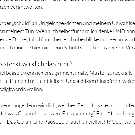
zen verantworten. 
Körper „schuld“ an Ungleichgewichten und meinem Unwohlsei
von meinem Tun. Wenn ich selbstfürsorglich denke UND handl
enge Dinge „falsch“ machen – ich überblicke und verantwort
n, ich möchte hier nicht von Schuld sprechen. Aber von Ve
 steckt wirklich dahinter?
iel besser, wenn ich erst gar nicht in alte Muster zurückfalle,
er mitfühlend mit mir bleiben. Und achtsam hinspüren, welch
edigt werde wollen.
ugenstange denn wirklich, welches Bedürfnis steckt dahint
ut etwas Gesünderes essen. Entspannung? Eine Atemübung 
gen. Das Gefühl eine Pause zu brauchen vielleicht? Oder wor