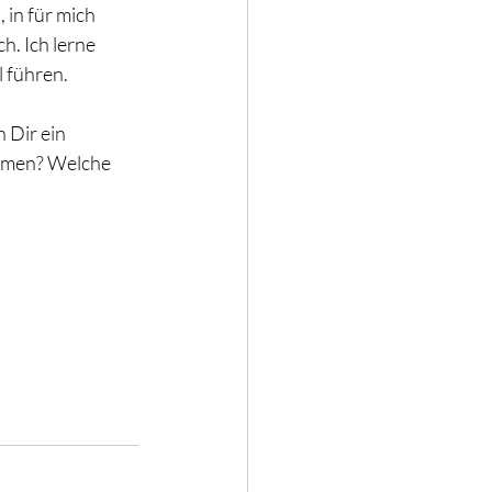
 in für mich 
. Ich lerne 
 führen. 
 Dir ein 
mmen? Welche 