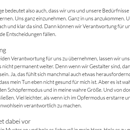
ge bedeutet also auch, dass wir uns und unsere Bedürfniss
ernen. Uns ganz einzunehmen. Ganz in uns anzukommen. U
ch und klar da sind. Dann können wir Verantwortung für 
de Entscheidungen fällen. 
ung
iden Verantwortung für uns zu übernehmen, lassen wir un
s nicht permanent weiter. Denn wenn wir Gestalter sind, da
 sein. Ja, das fühlt sich manchmal auch etwas herausfordern
ass mein Tun eben nicht gesund für mich ist. Aber es ist wa
 den Schöpfermodus und in meine wahre Größe. Und von dort
eßen. Viel leichter, als wenn ich im Opfermodus erstarre un
Unwohlsein verantwortlich zu machen.
et dabei vor
in Muster an und hole es liebevoll in mein Herz. Hole es zu m