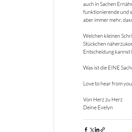
auch in Sachen Ernähru
funktionierende und s
aber immer mehr, dass 
Welchen kleinen Schri
Stückchen näherzuko
Entscheidung kannst 
Was ist die EINE Sach
Love to hear from you
Von Herz zu Herz
Deine Evelyn