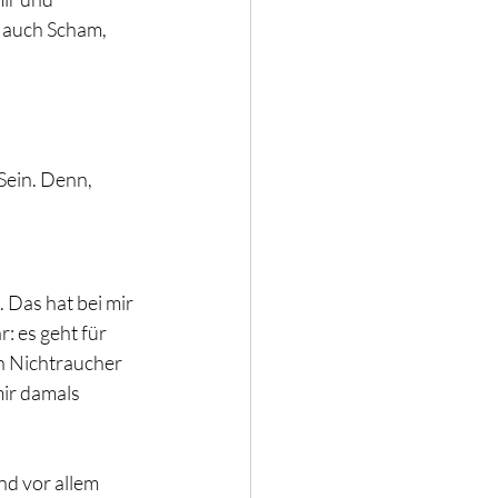
e auch Scham, 
Sein. Denn, 
. Das hat bei mir 
: es geht für 
n Nichtraucher 
ir damals 
nd vor allem 