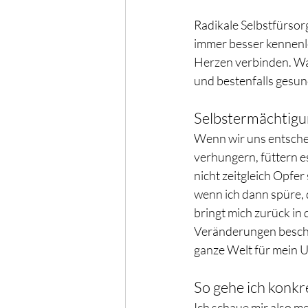
Radikale Selbstfürsor
immer besser kennenl
Herzen verbinden. Wa
und bestenfalls gesun
Selbstermächtig
Wenn wir uns entsche
verhungern, füttern e
nicht zeitgleich Opfer
wenn ich dann spüre, d
bringt mich zurück in
Veränderungen beschli
ganze Welt für mein 
So gehe ich konkr
Ich schaue mir also me