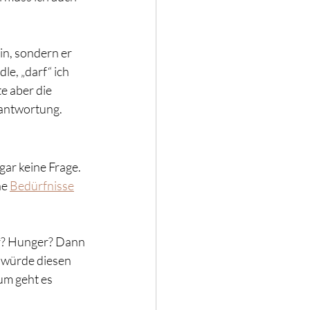
n, sondern er 
e, „darf“ ich 
e aber die 
rantwortung.
 gar keine Frage. 
e 
Bedürfnisse
er? Hunger? Dann 
würde diesen 
um geht es 