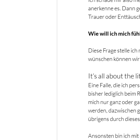
anerkenne es. Dann ge
Trauer oder Enttäusch
Wie will ich mich füh
Diese Frage stelle ich
wünschen können wir un
It’s all about the li
Eine Falle, die ich per
bisher lediglich beim 
mich nur ganz oder ga
werden, dazwischen ga
übrigens durch dieses 
Ansonsten bin ich mit 